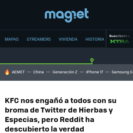
Suscríbete a
MAPAS
STREAMERS
VIVIENDA
HISTORIA
HOY SE HABLA DE
AEMET
China
Generación Z
iPhone 17
Samsung G
KFC nos engañó a todos con su
broma de Twitter de Hierbas y
Especias, pero Reddit ha
descubierto la verdad