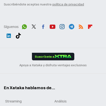
Suscribiéndote aceptas nuestra
política de privacidad
Síguenos
Wh
Twit
Fac
You
Inst
Tele
RSS
Flip
ats
ter
ebo
tub
agr
gra
boa
Link
Tikt
App
ok
e
am
m
rd
edI
ok
Suscríbete a
n
Apoya a Xataka y disfruta ventajas exclusivas
En Xataka hablamos de...
Streaming
Análisis