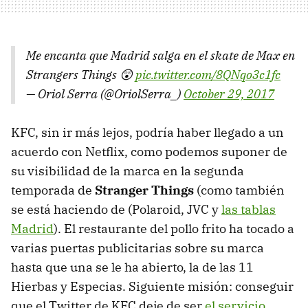
Me encanta que Madrid salga en el skate de Max en
Strangers Things 😲
pic.twitter.com/8QNqo3c1fc
— Oriol Serra (@OriolSerra_)
October 29, 2017
KFC, sin ir más lejos, podría haber llegado a un
acuerdo con Netflix, como podemos suponer de
su visibilidad de la marca en la segunda
temporada de
Stranger Things
(como también
se está haciendo de (Polaroid, JVC y
las tablas
Madrid
). El restaurante del pollo frito ha tocado a
varias puertas publicitarias sobre su marca
hasta que una se le ha abierto, la de las 11
Hierbas y Especias. Siguiente misión: conseguir
que el Twitter de KFC deje de ser
el servicio