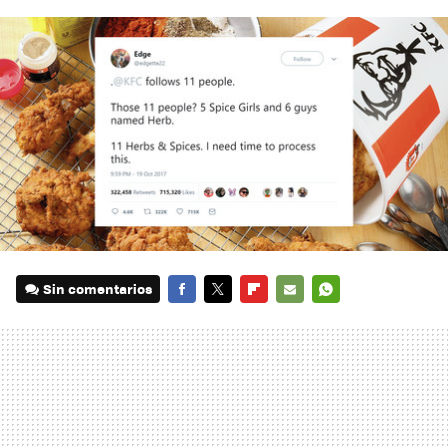
Sin comentarios
FACEBOOK
TWITTER
FLIPBOARD
E-
WHATSAPP
MAIL