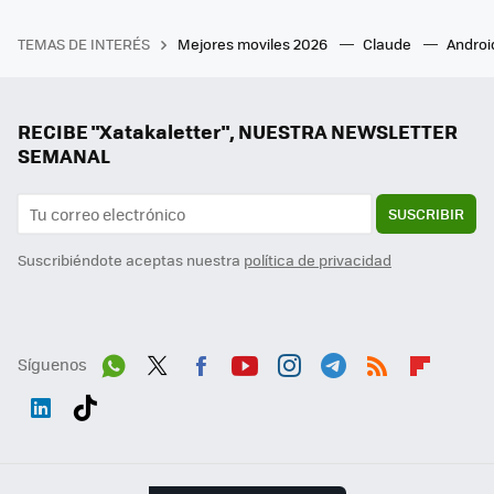
TEMAS DE INTERÉS
Mejores moviles 2026
Claude
Androi
RECIBE "Xatakaletter", NUESTRA NEWSLETTER
SEMANAL
SUSCRIBIR
Suscribiéndote aceptas nuestra
política de privacidad
Síguenos
Wh
Twit
Fac
You
Inst
Tele
RSS
Flip
ats
ter
ebo
tub
agr
gra
boa
Link
Tikt
App
ok
e
am
m
rd
edI
ok