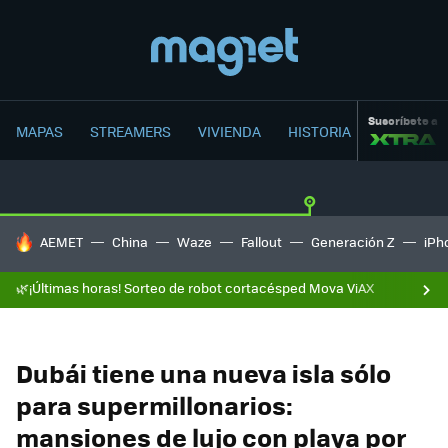
Suscríbete a
MAPAS
STREAMERS
VIVIENDA
HISTORIA
HOY SE HABLA DE
AEMET
China
Waze
Fallout
Generación Z
iPh
🌿¡Últimas horas! Sorteo de robot cortacésped Mova ViAX
Dubái tiene una nueva isla sólo
para supermillonarios:
mansiones de lujo con playa por