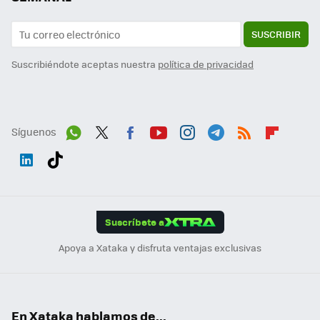
SUSCRIBIR
Suscribiéndote aceptas nuestra
política de privacidad
Síguenos
Wh
Twit
Fac
You
Inst
Tele
RSS
Flip
ats
ter
ebo
tub
agr
gra
boa
Link
Tikt
App
ok
e
am
m
rd
edI
ok
Suscríbete a
n
Apoya a Xataka y disfruta ventajas exclusivas
En Xataka hablamos de...