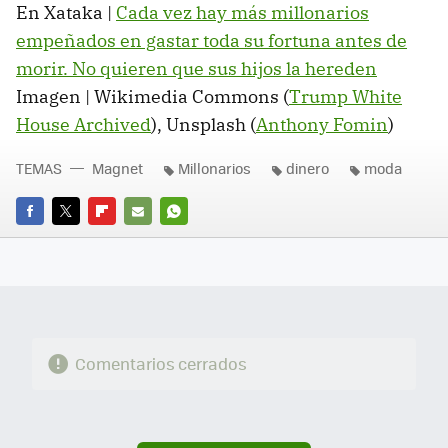
En Xataka |
Cada vez hay más millonarios
empeñados en gastar toda su fortuna antes de
morir. No quieren que sus hijos la hereden
Imagen | Wikimedia Commons (
Trump White
House Archived
), Unsplash (
Anthony Fomin
)
TEMAS
Magnet
Millonarios
dinero
moda
FACEBOOK
TWITTER
FLIPBOARD
E-
WHATSAPP
MAIL
Comentarios cerrados