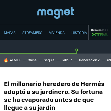
Suscríbete a
MAPAS
STREAMERS
VIVIENDA
HISTORIA
HOY SE HABLA DE
AEMET
China
Sequía
Fallout
Generación Z
iP
El millonario heredero de Hermés
adoptó a su jardinero. Su fortuna
se ha evaporado antes de que
llegue a su jardín