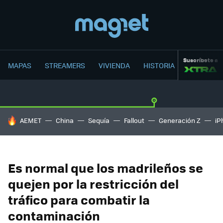
Suscríbete a
MAPAS
STREAMERS
VIVIENDA
HISTORIA
HOY SE HABLA DE
AEMET
China
Sequía
Fallout
Generación Z
iP
Es normal que los madrileños se
quejen por la restricción del
tráfico para combatir la
contaminación