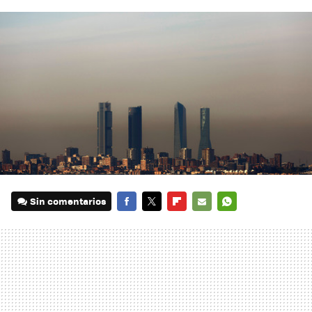
Sin comentarios
FACEBOOK
TWITTER
FLIPBOARD
E-
WHATSAPP
MAIL