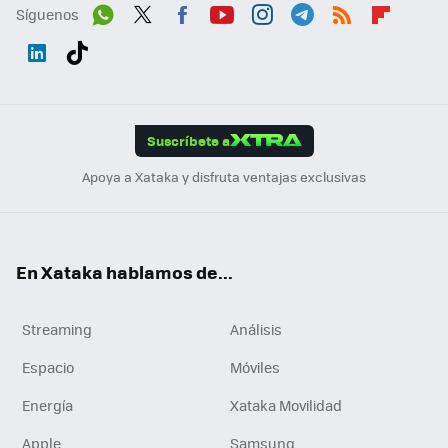
Síguenos
Wh
Twit
Fac
You
Inst
Tele
RSS
Flip
ats
ter
ebo
tub
agr
gra
boa
Link
Tikt
App
ok
e
am
m
rd
edI
ok
Suscríbete a
n
Apoya a Xataka y disfruta ventajas exclusivas
En Xataka hablamos de...
Streaming
Análisis
Espacio
Móviles
Energía
Xataka Movilidad
Apple
Samsung