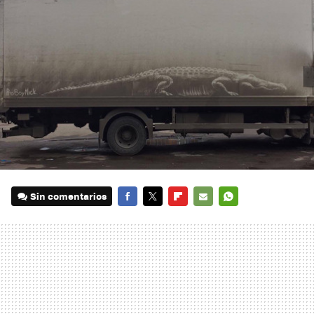
Sin comentarios
FACEBOOK
TWITTER
FLIPBOARD
E-
WHATSAPP
MAIL