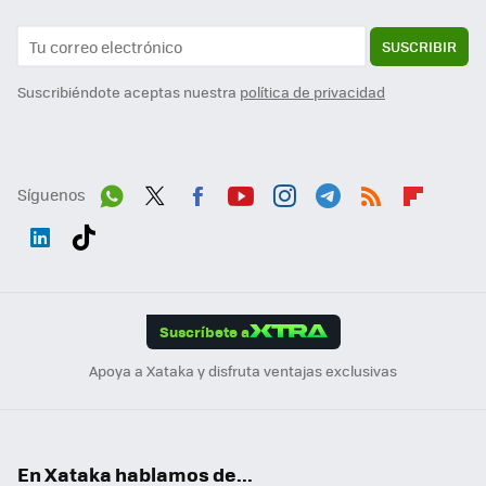
SUSCRIBIR
Suscribiéndote aceptas nuestra
política de privacidad
Síguenos
Wh
Twit
Fac
You
Inst
Tele
RSS
Flip
ats
ter
ebo
tub
agr
gra
boa
Link
Tikt
App
ok
e
am
m
rd
edI
ok
Suscríbete a
n
Apoya a Xataka y disfruta ventajas exclusivas
En Xataka hablamos de...