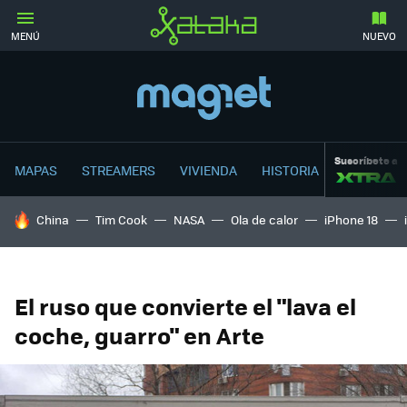
MENÚ
NUEVO
Suscríbete a
MAPAS
STREAMERS
VIVIENDA
HISTORIA
HOY SE HABLA DE
China
Tim Cook
NASA
Ola de calor
iPhone 18
El ruso que convierte el "lava el
coche, guarro" en Arte