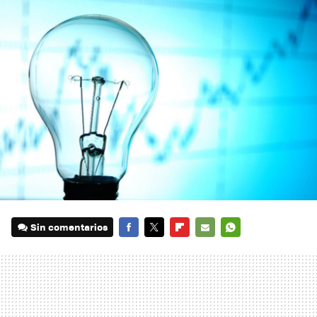
Sin comentarios
FACEBOOK
TWITTER
FLIPBOARD
E-
WHATSAPP
MAIL