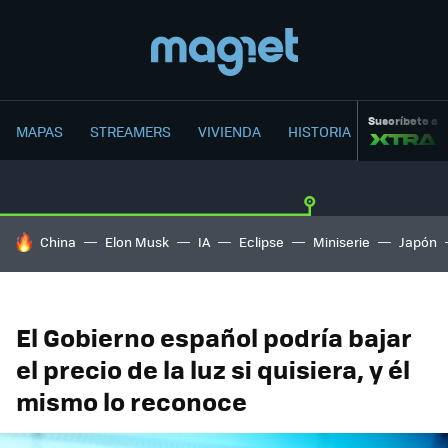
Suscríbete a
MAPAS
STREAMERS
VIVIENDA
HISTORIA
HOY SE HABLA DE
China
Elon Musk
IA
Eclipse
Miniserie
Japón
El Gobierno español podría bajar
el precio de la luz si quisiera, y él
mismo lo reconoce