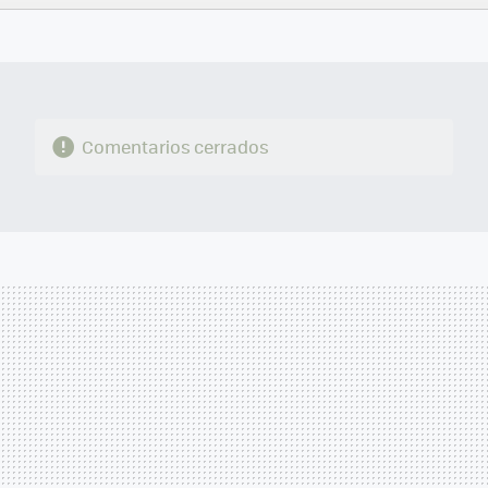
FACEBOOK
TWITTER
FLIPBOARD
E-
WHATSAPP
MAIL
Comentarios cerrados