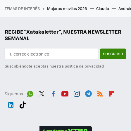
TEMAS DE INTERÉS
Mejores moviles 2026
Claude
Androi
RECIBE "Xatakaletter", NUESTRA NEWSLETTER
SEMANAL
SUSCRIBIR
Suscribiéndote aceptas nuestra
política de privacidad
Síguenos
Wh
Twit
Fac
You
Inst
Tele
RSS
Flip
ats
ter
ebo
tub
agr
gra
boa
Link
Tikt
App
ok
e
am
m
rd
edI
ok
Suscríbete a