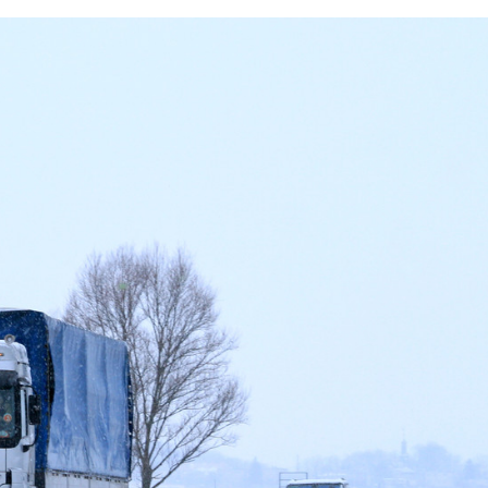
FACEBOOK
TWITTER
FLIPBOARD
E-
MAIL