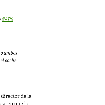
o
#AP6
rto ambos
el coche
 director de la
se en que lo