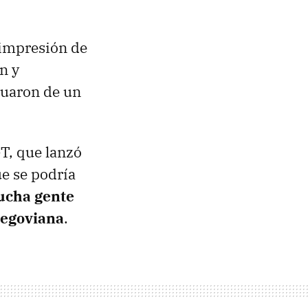
 impresión de
n y
tuaron de un
GT, que lanzó
ue se podría
cha gente
segoviana
.