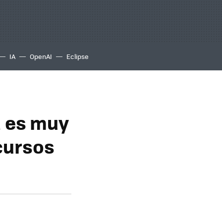
IA
OpenAI
Eclipse
a es muy
ecursos