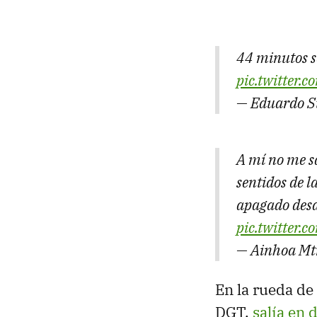
44 minutos se
pic.twitter
— Eduardo S
A mí no me s
sentidos de 
apagado desd
pic.twitter.
— Ainhoa Mt
En la rueda de 
DGT,
salía en 