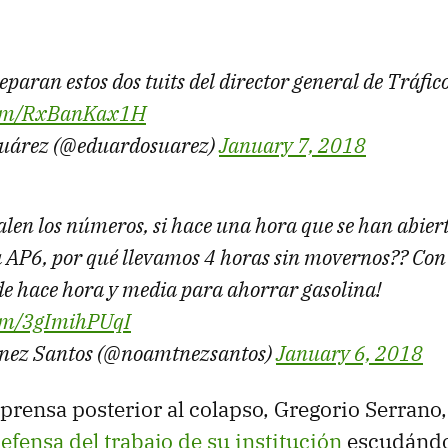
paran estos dos tuits del director general de Tráfic
.com/RxBanKax1H
uárez (@eduardosuarez)
January 7, 2018
alen los números, si hace una hora que se han abie
la AP6, por qué llevamos 4 horas sin movernos?? Con 
e hace hora y media para ahorrar gasolina!
com/3gImihPUqI
nez Santos (@noamtnezsantos)
January 6, 2018
prensa posterior al colapso, Gregorio Serrano,
defensa del trabajo de su institución
escudándo