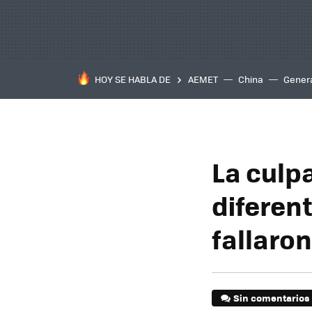
HOY SE HABLA DE
AEMET
China
Gener
La culpa
diferent
fallaron
Sin comentarios