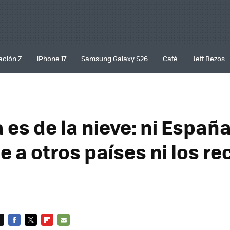
ación Z
iPhone 17
Samsung Galaxy S26
Café
Jeff Bezos
 es de la nieve: ni Españ
e a otros países ni los r