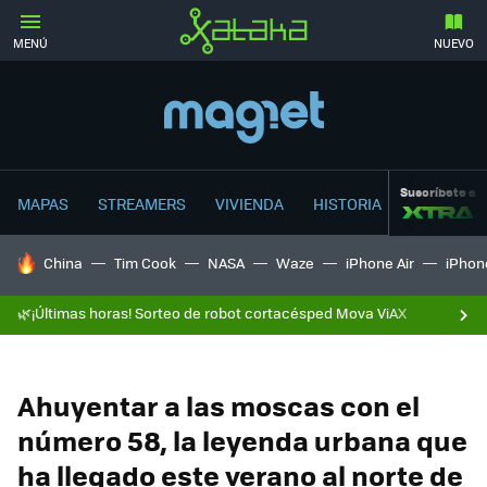
MENÚ
NUEVO
Suscríbete a
MAPAS
STREAMERS
VIVIENDA
HISTORIA
HOY SE HABLA DE
China
Tim Cook
NASA
Waze
iPhone Air
iPhone
🌿¡Últimas horas! Sorteo de robot cortacésped Mova ViAX
Ahuyentar a las moscas con el
número 58, la leyenda urbana que
ha llegado este verano al norte de