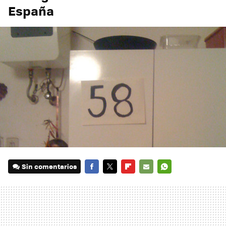
España
Sin comentarios
FACEBOOK
TWITTER
FLIPBOARD
E-
WHATSAPP
MAIL