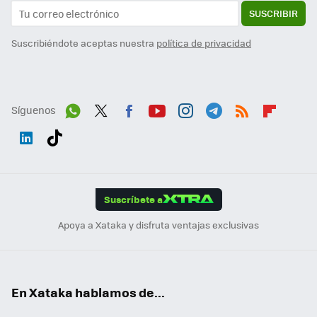
SUSCRIBIR
Suscribiéndote aceptas nuestra
política de privacidad
Síguenos
Wh
Twit
Fac
You
Inst
Tele
RSS
Flip
ats
ter
ebo
tub
agr
gra
boa
Link
Tikt
App
ok
e
am
m
rd
edI
ok
Suscríbete a
n
Apoya a Xataka y disfruta ventajas exclusivas
En Xataka hablamos de...