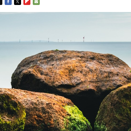
FACEBOOK
TWITTER
FLIPBOARD
E-
MAIL