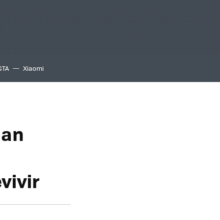
GTA
Xiaomi
ban
vivir