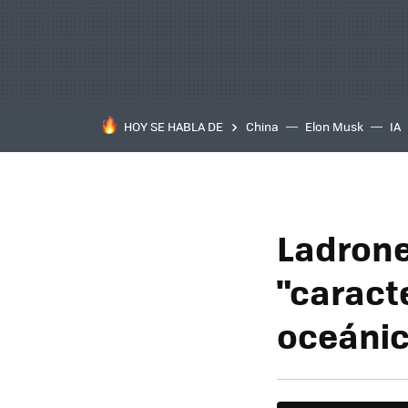
HOY SE HABLA DE
China
Elon Musk
IA
Ladrone
"caracte
oceánic