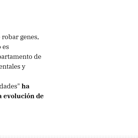
robar genes,
o es
partamento de
entales y
idades"
ha
a evolución de