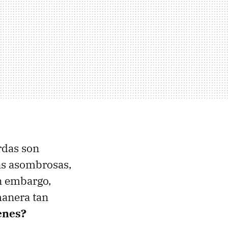
rdas son
as asombrosas,
in embargo,
manera tan
enes?