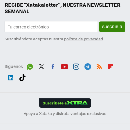
RECIBE "Xatakaletter", NUESTRA NEWSLETTER
SEMANAL
SUSCRIBIR
Suscribiéndote aceptas nuestra
política de privacidad
Síguenos
Wh
Twit
Fac
You
Inst
Tele
RSS
Flip
ats
ter
ebo
tub
agr
gra
boa
Link
Tikt
App
ok
e
am
m
rd
edI
ok
Suscríbete a
n
Apoya a Xataka y disfruta ventajas exclusivas