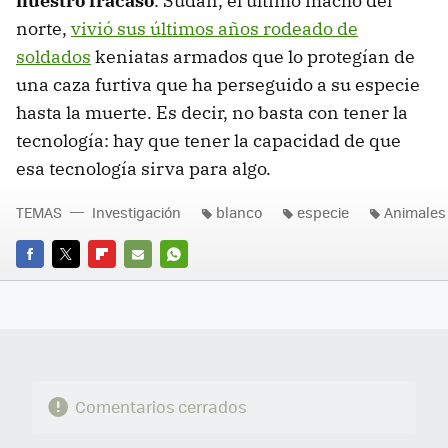
nuestro fracaso
. Sudan, el último macho del
norte,
vivió sus últimos años rodeado de
soldados
keniatas armados que lo protegían de
una caza furtiva que ha perseguido a su especie
hasta la muerte. Es decir, no basta con tener la
tecnología: hay que tener la capacidad de que
esa tecnología sirva para algo.
TEMAS
Investigación
blanco
especie
Animales
FACEBOOK
TWITTER
FLIPBOARD
E-
WHATSAPP
MAIL
Comentarios cerrados