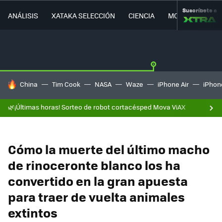
Suscríbete a
ANÁLISIS
XATAKA SELECCIÓN
CIENCIA
MOVILIDAD
HOY SE HABLA DE
China
Tim Cook
NASA
Waze
iPhone Air
iPhone
🌿¡Últimas horas! Sorteo de robot cortacésped Mova ViAX
Cómo la muerte del último macho
de rinoceronte blanco los ha
convertido en la gran apuesta
para traer de vuelta animales
extintos