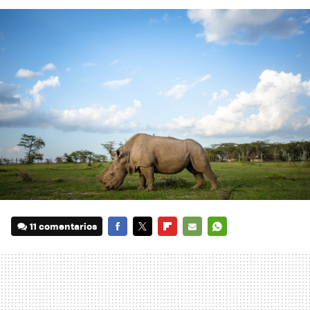
11 comentarios
FACEBOOK
TWITTER
FLIPBOARD
E-
WHATSAPP
MAIL