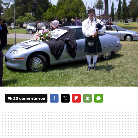
23 comentarios
FACEBOOK
TWITTER
FLIPBOARD
E-
WHATSAPP
MAIL