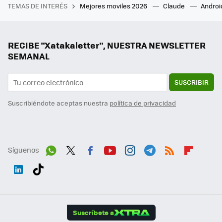
TEMAS DE INTERÉS
Mejores moviles 2026
Claude
Androi
RECIBE "Xatakaletter", NUESTRA NEWSLETTER
SEMANAL
SUSCRIBIR
Suscribiéndote aceptas nuestra
política de privacidad
Síguenos
Wh
Twit
Fac
You
Inst
Tele
RSS
Flip
ats
ter
ebo
tub
agr
gra
boa
Link
Tikt
App
ok
e
am
m
rd
edI
ok
Suscríbete a
n