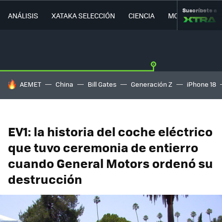
Suscríbete a
ANÁLISIS
XATAKA SELECCIÓN
CIENCIA
MOVILIDAD
HOY SE HABLA DE
AEMET
China
Bill Gates
Generación Z
iPhone 18
EV1: la historia del coche eléctrico
que tuvo ceremonia de entierro
cuando General Motors ordenó su
destrucción