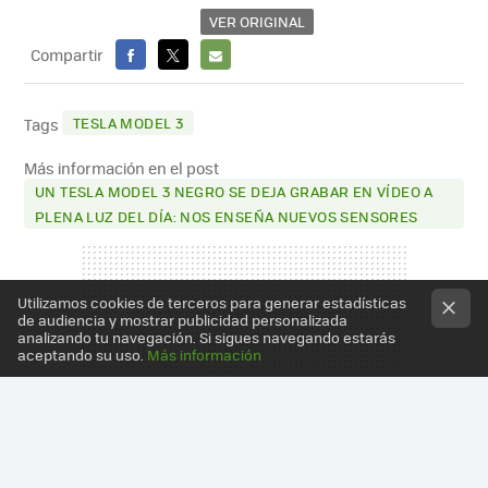
VER ORIGINAL
Compartir
FACEBOOK
X
E-
MAIL
TESLA MODEL 3
Tags
Más información en el post
UN TESLA MODEL 3 NEGRO SE DEJA GRABAR EN VÍDEO A
PLENA LUZ DEL DÍA: NOS ENSEÑA NUEVOS SENSORES
Utilizamos cookies de terceros para generar estadísticas
de audiencia y mostrar publicidad personalizada
analizando tu navegación. Si sigues navegando estarás
aceptando su uso.
Más información