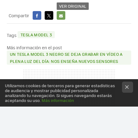
VER ORIGINAL
Compartir
FACEBOOK
X
E-
MAIL
TESLA MODEL 3
Tags
Más información en el post
UN TESLA MODEL 3 NEGRO SE DEJA GRABAR EN VÍDEO A
PLENA LUZ DEL DÍA: NOS ENSEÑA NUEVOS SENSORES
Utilizamos cookies de terceros para generar estadísticas
de audiencia y mostrar publicidad personalizada
analizando tu navegación. Si sigues navegando estarás
aceptando su uso.
Más información