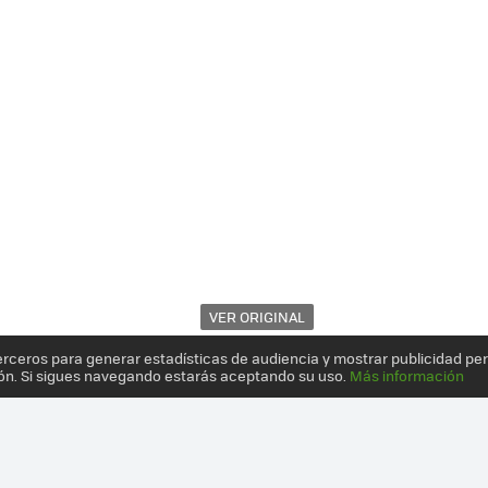
VER ORIGINAL
erceros para generar estadísticas de audiencia y mostrar publicidad pe
ón. Si sigues navegando estarás aceptando su uso.
Más información
EGRO SE DEJA GRABAR EN VÍDEO A PLENA LUZ DEL DÍA: NOS ENSEÑ