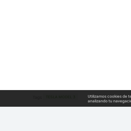
Utilizamos cookies de t
TESLA MODEL 3
Tags
analizando tu navegaci
Más información en el post
UN TESLA MODEL 3 N