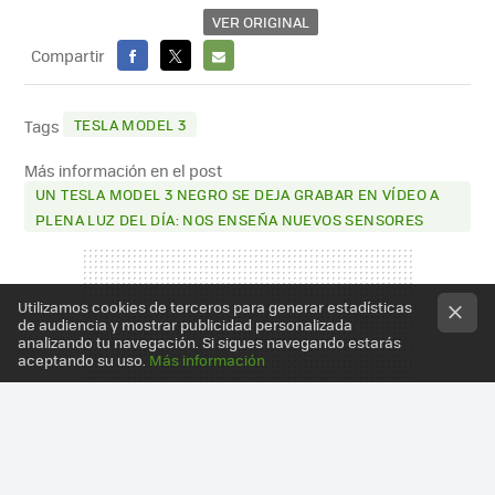
VER ORIGINAL
Compartir
FACEBOOK
X
E-
MAIL
TESLA MODEL 3
Tags
Más información en el post
UN TESLA MODEL 3 NEGRO SE DEJA GRABAR EN VÍDEO A
PLENA LUZ DEL DÍA: NOS ENSEÑA NUEVOS SENSORES
Utilizamos cookies de terceros para generar estadísticas
de audiencia y mostrar publicidad personalizada
analizando tu navegación. Si sigues navegando estarás
aceptando su uso.
Más información