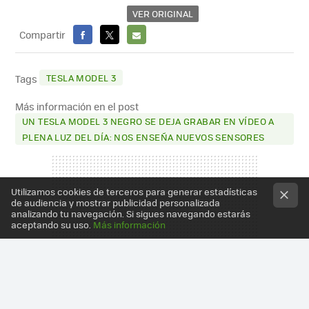
VER ORIGINAL
Compartir
FACEBOOK
X
E-
MAIL
TESLA MODEL 3
Tags
Más información en el post
UN TESLA MODEL 3 NEGRO SE DEJA GRABAR EN VÍDEO A
PLENA LUZ DEL DÍA: NOS ENSEÑA NUEVOS SENSORES
Utilizamos cookies de terceros para generar estadísticas
de audiencia y mostrar publicidad personalizada
analizando tu navegación. Si sigues navegando estarás
aceptando su uso.
Más información