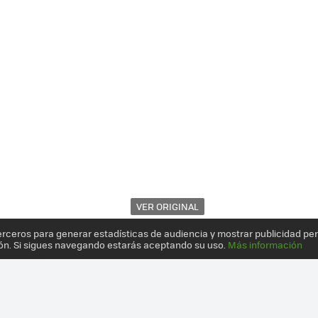
VER ORIGINAL
erceros para generar estadísticas de audiencia y mostrar publicidad pe
ón. Si sigues navegando estarás aceptando su uso.
Más información
RIMERA STEAM MACHINE PORTÁTIL