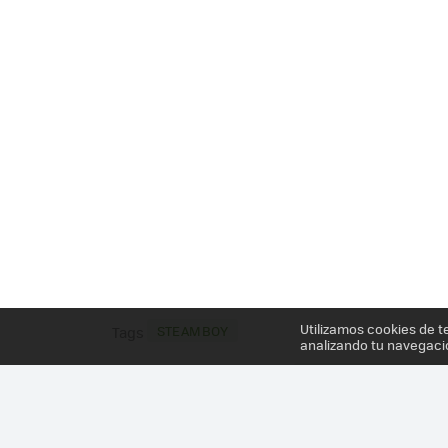
Utilizamos cookies de t
STEAMBOY
Tags
analizando tu navegaci
Más información en el post
STEAMBOY SERÁ LA P