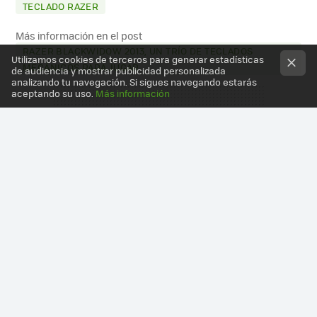
TECLADO RAZER
Más información en el post
RAZER BLACKWIDOW 2013, UN TRÍO DE TECLADOS
Utilizamos cookies de terceros para generar estadísticas
MECÁNICOS PARA JUGAR
de audiencia y mostrar publicidad personalizada
analizando tu navegación. Si sigues navegando estarás
aceptando su uso.
Más información