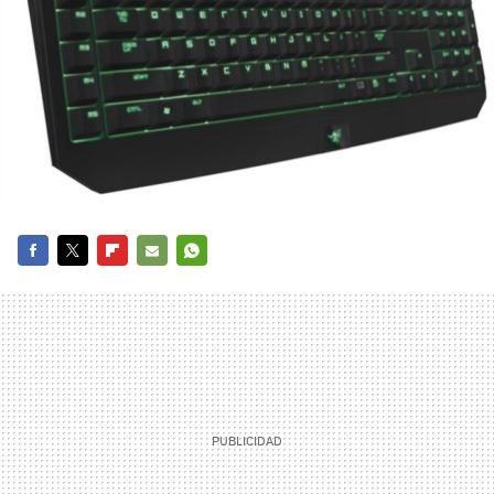
FACEBOOK
TWITTER
FLIPBOARD
E-
WHATSAPP
MAIL