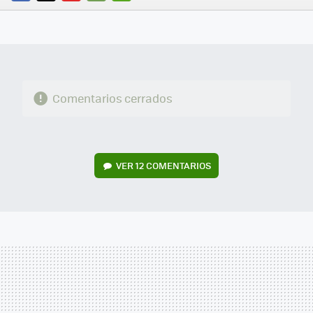
FACEBOOK
TWITTER
FLIPBOARD
E-
WHATSAPP
MAIL
Comentarios cerrados
VER
12 COMENTARIOS