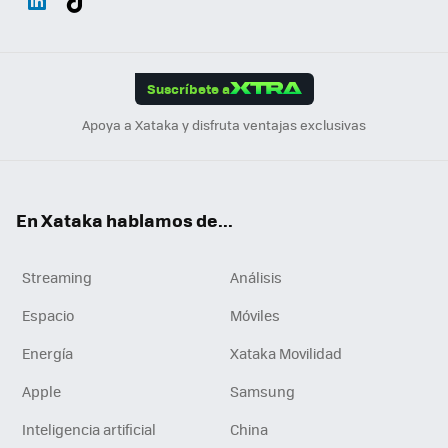
ats
ter
ebo
tub
agr
gra
boa
Link
Tikt
App
ok
e
am
m
rd
edI
ok
Suscríbete a
n
Apoya a Xataka y disfruta ventajas exclusivas
En Xataka hablamos de...
Streaming
Análisis
Espacio
Móviles
Energía
Xataka Movilidad
Apple
Samsung
Inteligencia artificial
China