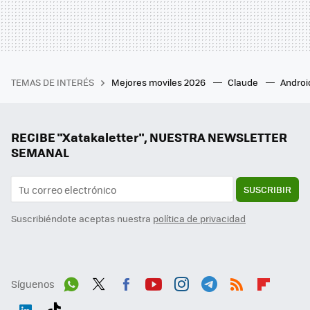
TEMAS DE INTERÉS
Mejores moviles 2026
Claude
Androi
RECIBE "Xatakaletter", NUESTRA NEWSLETTER
SEMANAL
SUSCRIBIR
Suscribiéndote aceptas nuestra
política de privacidad
Síguenos
Wh
Twit
Fac
You
Inst
Tele
RSS
Flip