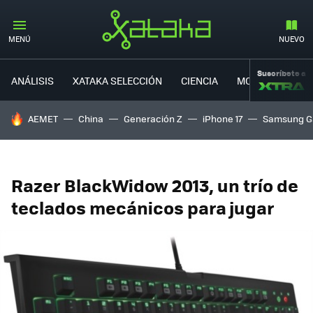
MENÚ
NUEVO
Suscríbete a
ANÁLISIS
XATAKA SELECCIÓN
CIENCIA
MOVILIDAD
HOY SE HABLA DE
AEMET
China
Generación Z
iPhone 17
Samsung G
Razer BlackWidow 2013, un trío de
teclados mecánicos para jugar