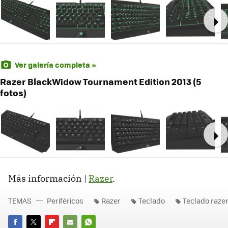
Ne
Ver galería completa »
Razer BlackWidow Tournament Edition 2013 (5
fotos)
Ne
Más información |
Razer
.
TEMAS
Periféricos
Razer
Teclado
Teclado raze