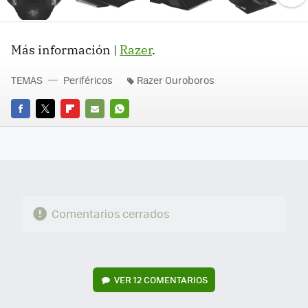
Ne
Más información |
Razer
.
TEMAS
Periféricos
Razer Ouroboros
FACEBOOK
TWITTER
FLIPBOARD
E-
WHATSAPP
MAIL
Comentarios cerrados
VER
12 COMENTARIOS