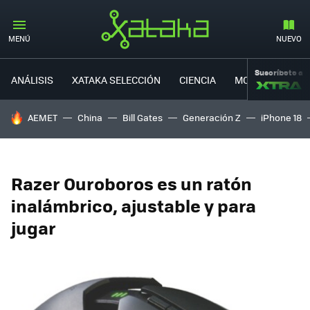
MENÚ
NUEVO
Suscríbete a
ANÁLISIS
XATAKA SELECCIÓN
CIENCIA
MOVILIDAD
HOY SE HABLA DE
AEMET
China
Bill Gates
Generación Z
iPhone 18
Razer Ouroboros es un ratón
inalámbrico, ajustable y para
jugar