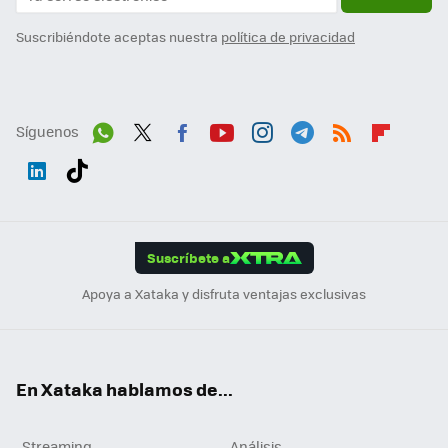
Suscribiéndote aceptas nuestra
política de privacidad
Síguenos
Wh
Twit
Fac
You
Inst
Tele
RSS
Flip
ats
ter
ebo
tub
agr
gra
boa
Link
Tikt
App
ok
e
am
m
rd
edI
ok
Suscríbete a
n
Apoya a Xataka y disfruta ventajas exclusivas
En Xataka hablamos de...
Streaming
Análisis