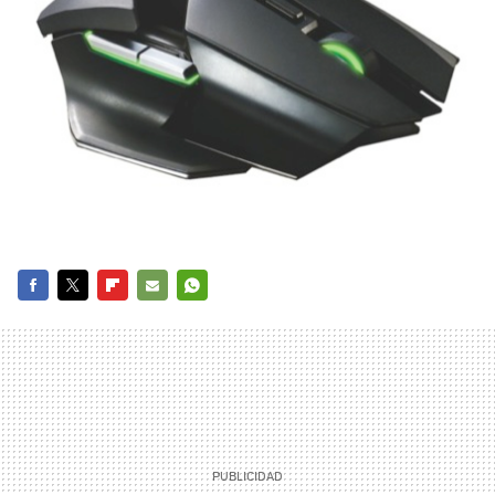
FACEBOOK
TWITTER
FLIPBOARD
E-
WHATSAPP
MAIL