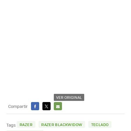
VER ORIGINAL
Compartir
FACEBOOK
X
E-
MAIL
RAZER
RAZER BLACKWIDOW
TECLADO
Tags