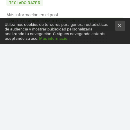
TECLADO RAZER
Más información en el post
RAZER BLACKWIDOW 2013, UN TRÍO DE TECLADOS
Utilizamos cookies de terceros para generar estadísticas
MECÁNICOS PARA JUGAR
de audiencia y mostrar publicidad personalizada
analizando tu navegación. Si sigues navegando estarás
aceptando su uso.
Más información