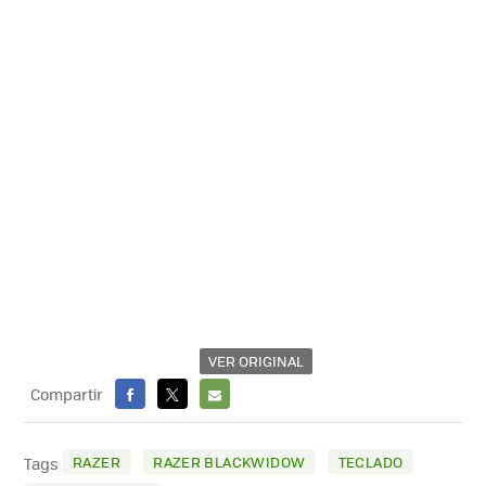
VER ORIGINAL
Compartir
FACEBOOK
X
E-
MAIL
RAZER
RAZER BLACKWIDOW
TECLADO
Tags