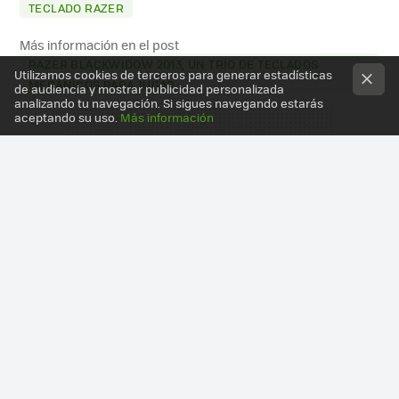
TECLADO RAZER
Más información en el post
RAZER BLACKWIDOW 2013, UN TRÍO DE TECLADOS
Utilizamos cookies de terceros para generar estadísticas
MECÁNICOS PARA JUGAR
de audiencia y mostrar publicidad personalizada
analizando tu navegación. Si sigues navegando estarás
aceptando su uso.
Más información