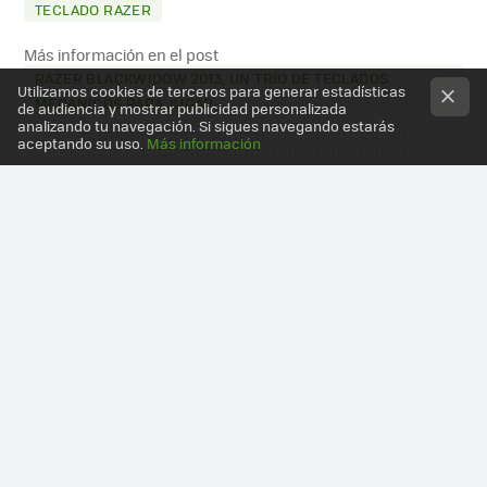
TECLADO RAZER
Más información en el post
RAZER BLACKWIDOW 2013, UN TRÍO DE TECLADOS
Utilizamos cookies de terceros para generar estadísticas
MECÁNICOS PARA JUGAR
de audiencia y mostrar publicidad personalizada
analizando tu navegación. Si sigues navegando estarás
aceptando su uso.
Más información