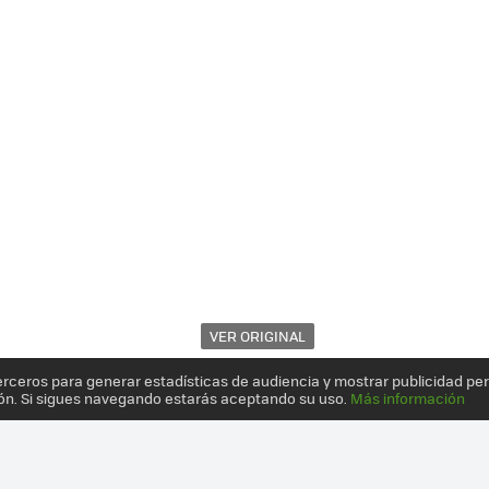
VER ORIGINAL
erceros para generar estadísticas de audiencia y mostrar publicidad pe
ón. Si sigues navegando estarás aceptando su uso.
Más información
DE LA COMPRA AUTÓNOMO, TE PERSIGUE COMO SI FUERA R2-D2