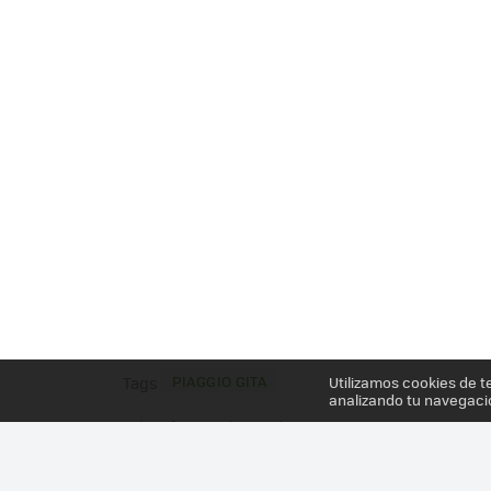
PIAGGIO GITA
Utilizamos cookies de t
Tags
analizando tu navegaci
Más información en el post
LOS CHICOS DE VESPA HAN CREADO UN CARRITO 