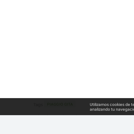
PIAGGIO GITA
Utilizamos cookies de t
Tags
analizando tu navegaci
Más información en el post
LOS CHICOS DE VESPA HAN CREADO UN CARRITO 