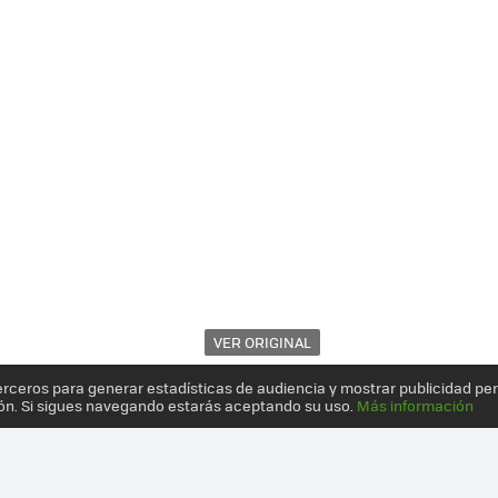
VER ORIGINAL
erceros para generar estadísticas de audiencia y mostrar publicidad pe
ón. Si sigues navegando estarás aceptando su uso.
Más información
DE LA COMPRA AUTÓNOMO, TE PERSIGUE COMO SI FUERA R2-D2