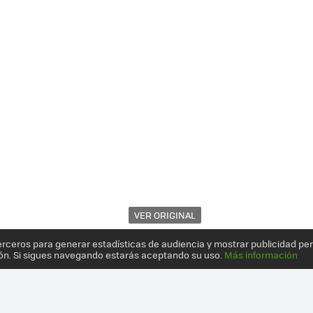
VER ORIGINAL
erceros para generar estadísticas de audiencia y mostrar publicidad pe
ón. Si sigues navegando estarás aceptando su uso.
Más información
DE LA COMPRA AUTÓNOMO, TE PERSIGUE COMO SI FUERA R2-D2