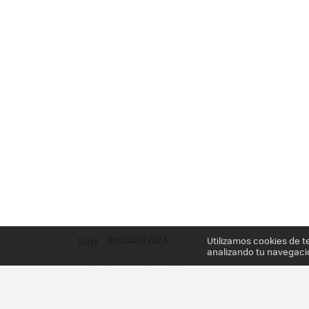
PIAGGIO GITA
Utilizamos cookies de t
Tags
analizando tu navegaci
Más información en el post
LOS CHICOS DE VESPA HAN CREADO UN CARRITO 