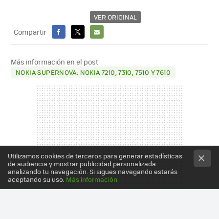
VER ORIGINAL
Compartir
FACEBOOK
X
E-
MAIL
Más información en el post
NOKIA SUPERNOVA: NOKIA 7210, 7310, 7510 Y 7610
Utilizamos cookies de terceros para generar estadísticas
de audiencia y mostrar publicidad personalizada
analizando tu navegación. Si sigues navegando estarás
aceptando su uso.
Más información