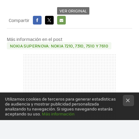
VER ORIGINAL
Compartir
FACEBOOK
X
E-
MAIL
Más información en el post
NOKIA SUPERNOVA: NOKIA 7210, 7310, 7510 Y 7610
Utilizamos cookies de terceros para generar estadísticas
de audiencia y mostrar publicidad personalizada
analizando tu navegación. Si sigues navegando estarás
aceptando su uso.
Más información