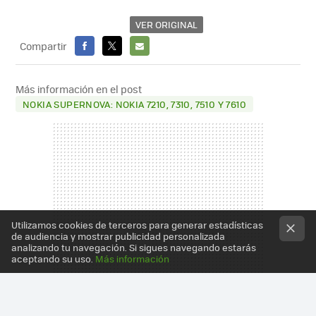
VER ORIGINAL
Compartir
FACEBOOK
X
E-
MAIL
Más información en el post
NOKIA SUPERNOVA: NOKIA 7210, 7310, 7510 Y 7610
Utilizamos cookies de terceros para generar estadísticas
de audiencia y mostrar publicidad personalizada
analizando tu navegación. Si sigues navegando estarás
aceptando su uso.
Más información