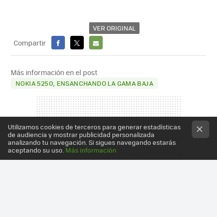
VER ORIGINAL
Compartir
FACEBOOK
X
E-
MAIL
Más información en el post
NOKIA 5250, ENSANCHANDO LA GAMA BAJA
Utilizamos cookies de terceros para generar estadísticas
de audiencia y mostrar publicidad personalizada
analizando tu navegación. Si sigues navegando estarás
aceptando su uso.
Más información