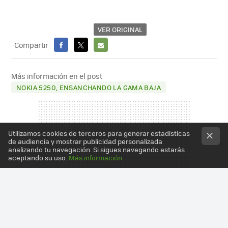
VER ORIGINAL
Compartir
FACEBOOK
X
E-
MAIL
Más información en el post
NOKIA 5250, ENSANCHANDO LA GAMA BAJA
Utilizamos cookies de terceros para generar estadísticas
de audiencia y mostrar publicidad personalizada
analizando tu navegación. Si sigues navegando estarás
aceptando su uso.
Más información