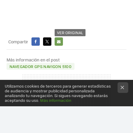
VER ORIGINAL
Compartir
FACEBOOK
X
E-
MAIL
Más información en el post
NAVEGADOR GPS NAVIGON 5100
Utilizamos cookies de terceros para generar estadísticas
de audiencia y mostrar publicidad personalizada
analizando tu navegación. Si sigues navegando estarás
aceptando su uso.
Más información