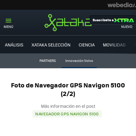
Suscríbete a
MENÚ
NUEVO
ANÁLISIS
XATAKA SELECCIÓN
CIENCIA
MOVILIDAD
PARTNERS
Innovación Volvo
Foto de Navegador GPS Navigon 5100
(2/2)
Más información en el post
NAVEGADOR GPS NAVIGON 5100