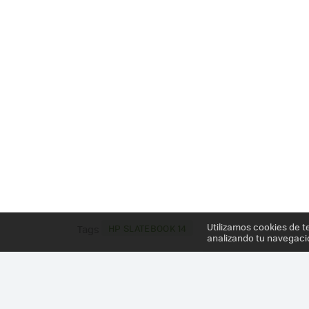
Utilizamos cookies de t
HP SLATEBOOK 14
Tags
analizando tu navegaci
Más información en el post
HP SLATEBOOK 14, P