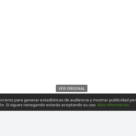
VER ORIGINAL
erceros para generar estadísticas de audiencia y mostrar publicidad pe
ón. Si sigues navegando estarás aceptando su uso.
Más información
ORTÁTIL ANDROID CON HARDWARE NVIDIA TEGRA