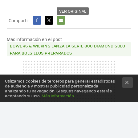
VER ORIGINAL
Compartir
FACEBOOK
X
E-
MAIL
Más información en el post
BOWERS & WILKINS LANZA LA SERIE 800 DIAMOND SOLO
PARA BOLSILLOS PREPARADOS
Utilizamos cookies de terceros para generar estadísticas
de audiencia y mostrar publicidad personalizada
analizando tu navegación. Si sigues navegando estarás
aceptando su uso.
Más información