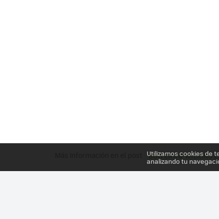
Utilizamos cookies de t
Más información en el post
BOWERS & WILKINS L
analizando tu navegaci