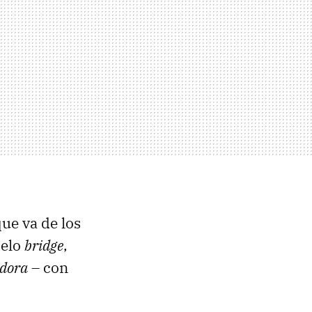
ue va de los
delo
bridge
,
dora
– con