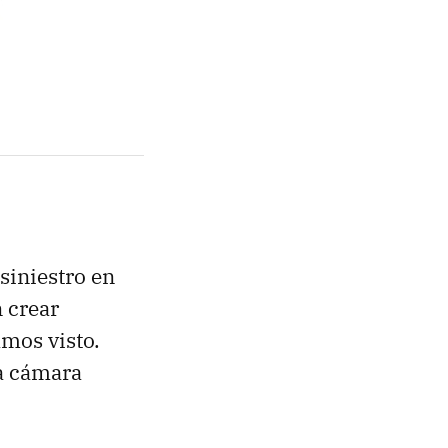
siniestro en
n crear
amos visto.
a cámara