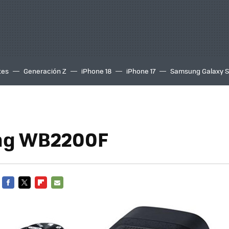
tes
Generación Z
iPhone 18
iPhone 17
Samsung Galaxy 
g WB2200F
FACEBOOK
TWITTER
FLIPBOARD
E-
MAIL