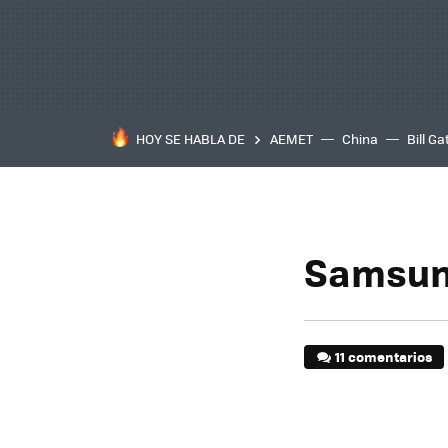
HOY SE HABLA DE
AEMET
China
Bill Ga
Samsun
11 comentarios