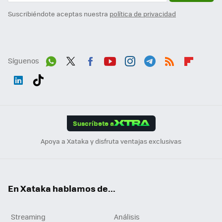
Suscribiéndote aceptas nuestra
política de privacidad
Síguenos
Wh
Twit
Fac
You
Inst
Tele
RSS
Flip
ats
ter
ebo
tub
agr
gra
boa
Link
Tikt
App
ok
e
am
m
rd
edI
ok
Suscríbete a
n
Apoya a Xataka y disfruta ventajas exclusivas
En Xataka hablamos de...
Streaming
Análisis