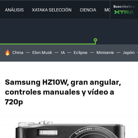
Suscríbete a
ANÁLISIS
XATAKA SELECCIÓN
CIENCIA
MOVILIDAD
HOY SE HABLA DE
China
Elon Musk
IA
Eclipse
Miniserie
Japón
Samsung HZ10W, gran angular,
controles manuales y vídeo a
720p