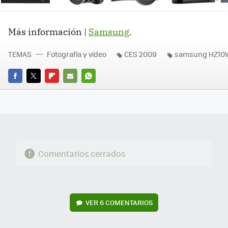
Ne
Más información |
Samsung
.
TEMAS
Fotografía y vídeo
CES 2009
samsung HZ10
FACEBOOK
TWITTER
FLIPBOARD
E-
WHATSAPP
MAIL
Comentarios cerrados
VER
6 COMENTARIOS