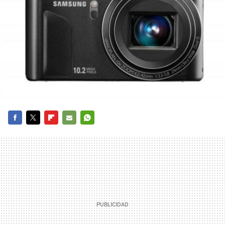
FACEBOOK
TWITTER
FLIPBOARD
E-
WHATSAPP
MAIL