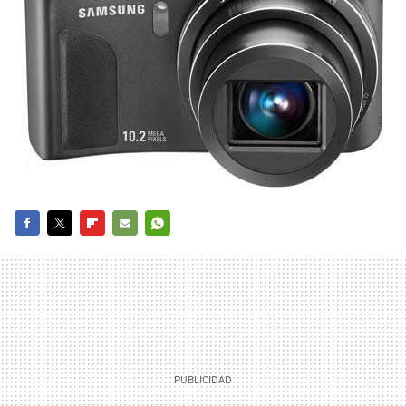
FACEBOOK
TWITTER
FLIPBOARD
E-
WHATSAPP
MAIL