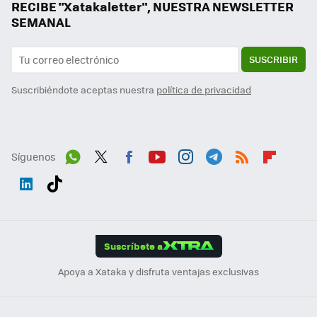
RECIBE "Xatakaletter", NUESTRA NEWSLETTER
SEMANAL
SUSCRIBIR
Suscribiéndote aceptas nuestra
política de privacidad
Síguenos
Wh
Twit
Fac
You
Inst
Tele
RSS
Flip
ats
ter
ebo
tub
agr
gra
boa
Link
Tikt
App
ok
e
am
m
rd
edI
ok
Suscríbete a
n
Apoya a Xataka y disfruta ventajas exclusivas