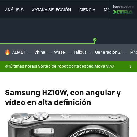
Suscríbete a
ANÁLISIS
XATAKA SELECCIÓN
CIENCIA
MOVILIDAD
HOY SE HABLA DE
AEMET
China
Waze
Fallout
Generación Z
iPh
🌿¡Últimas horas! Sorteo de robot cortacésped Mova ViAX
Samsung HZ10W, con angular y
vídeo en alta definición