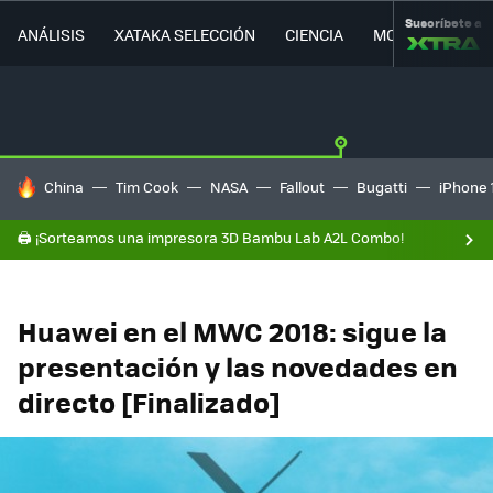
Suscríbete a
ANÁLISIS
XATAKA SELECCIÓN
CIENCIA
MOVILIDAD
HOY SE HABLA DE
China
Tim Cook
NASA
Fallout
Bugatti
iPhone 
🖨️ ¡Sorteamos una impresora 3D Bambu Lab A2L Combo!
Huawei en el MWC 2018: sigue la
presentación y las novedades en
directo [Finalizado]