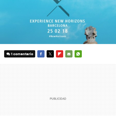
1 comentario
FACEBOOK
TWITTER
FLIPBOARD
E-
WHATSAPP
MAIL