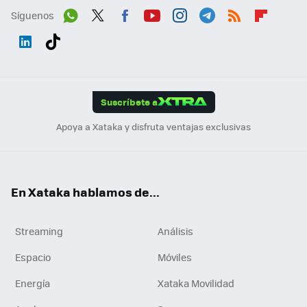
Síguenos
Wh
Twit
Fac
You
Inst
Tele
RSS
Flip
ats
ter
ebo
tub
agr
gra
boa
Link
Tikt
App
ok
e
am
m
rd
edI
ok
Suscríbete a
n
Apoya a Xataka y disfruta ventajas exclusivas
En Xataka hablamos de...
Streaming
Análisis
Espacio
Móviles
Energía
Xataka Movilidad