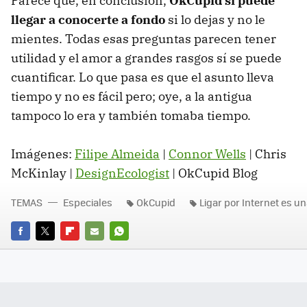
Parece que, en conclusión,
OkCupid sí puede
llegar a conocerte a fondo
si lo dejas y no le
mientes. Todas esas preguntas parecen tener
utilidad y el amor a grandes rasgos sí se puede
cuantificar. Lo que pasa es que el asunto lleva
tiempo y no es fácil pero; oye, a la antigua
tampoco lo era y también tomaba tiempo.
Imágenes:
Filipe Almeida
|
Connor Wells
| Chris
McKinlay |
DesignEcologist
| OkCupid Blog
TEMAS
Especiales
OkCupid
Ligar por Internet es u
FACEBOOK
TWITTER
FLIPBOARD
E-
WHATSAPP
MAIL