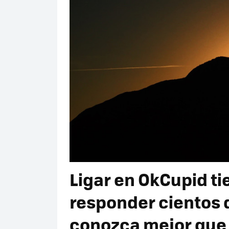
Ligar en OkCupid ti
responder cientos 
conozca mejor que