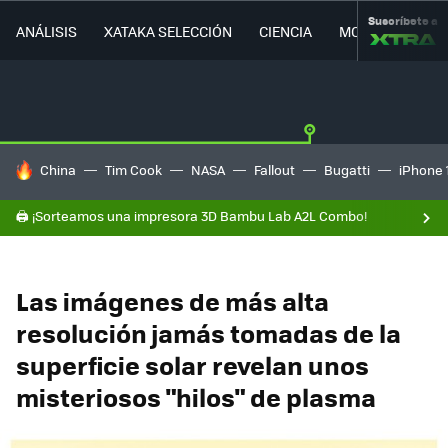
Suscríbete a
ANÁLISIS
XATAKA SELECCIÓN
CIENCIA
MOVILIDAD
HOY SE HABLA DE
China
Tim Cook
NASA
Fallout
Bugatti
iPhone 
🖨️ ¡Sorteamos una impresora 3D Bambu Lab A2L Combo!
Las imágenes de más alta
resolución jamás tomadas de la
superficie solar revelan unos
misteriosos "hilos" de plasma