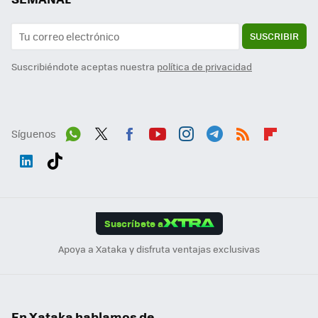
SUSCRIBIR
Suscribiéndote aceptas nuestra
política de privacidad
Síguenos
Wh
Twit
Fac
You
Inst
Tele
RSS
Flip
ats
ter
ebo
tub
agr
gra
boa
Link
Tikt
App
ok
e
am
m
rd
edI
ok
Suscríbete a
n
Apoya a Xataka y disfruta ventajas exclusivas
En Xataka hablamos de...