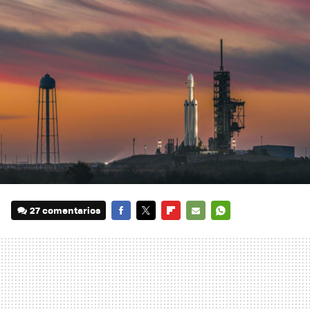
27 comentarios
FACEBOOK
TWITTER
FLIPBOARD
E-
WHATSAPP
MAIL