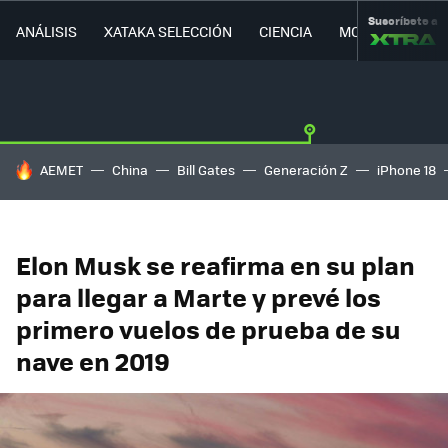
Suscríbete a
ANÁLISIS
XATAKA SELECCIÓN
CIENCIA
MOVILIDAD
HOY SE HABLA DE
AEMET
China
Bill Gates
Generación Z
iPhone 18
Elon Musk se reafirma en su plan
para llegar a Marte y prevé los
primero vuelos de prueba de su
nave en 2019