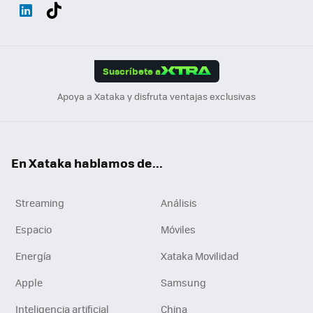
Wh
Twit
Fac
You
Inst
Tele
RSS
Flip
ats
ter
ebo
tub
agr
gra
boa
Link
Tikt
App
ok
e
am
m
rd
edI
ok
Suscríbete a
n
Apoya a Xataka y disfruta ventajas exclusivas
En Xataka hablamos de...
Streaming
Análisis
Espacio
Móviles
Energía
Xataka Movilidad
Apple
Samsung
Inteligencia artificial
China