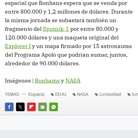
espacial que Bonhans espera que se venda por
entre 800.000 y 1,2 millones de dólares. Durante
la misma jornada se subastará también un
fragmento del
Sputnik-1
por entre 80.000 y
120.000 dólares y una maqueta original del
Explorer I
y un mapa firmado por 15 astronautas
del Programa Apolo que podrían sumar, juntos,
alrededor de 90.000 dólares.
Imágenes |
Bonhams
y
NASA
TEMAS
Espacio
EEUU
NASA
curiosidad
lu
FACEBOOK
TWITTER
FLIPBOARD
E-
WHATSAPP
MAIL