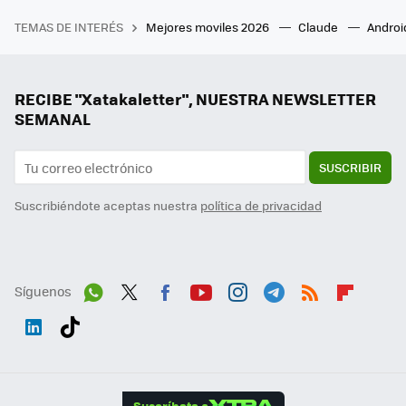
TEMAS DE INTERÉS
Mejores moviles 2026
Claude
Androi
RECIBE "Xatakaletter", NUESTRA NEWSLETTER
SEMANAL
SUSCRIBIR
Suscribiéndote aceptas nuestra
política de privacidad
Síguenos
Wh
Twit
Fac
You
Inst
Tele
RSS
Flip
ats
ter
ebo
tub
agr
gra
boa
Link
Tikt
App
ok
e
am
m
rd
edI
ok
Suscríbete a