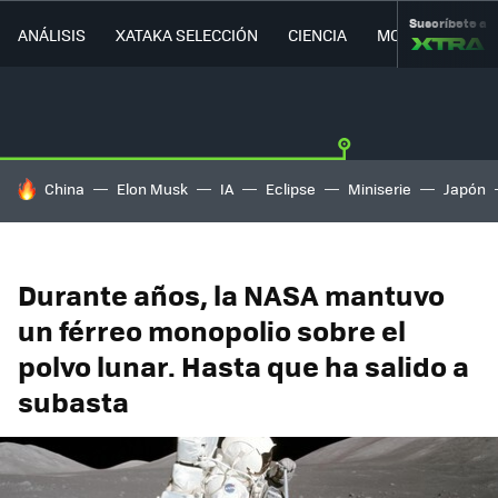
Suscríbete a
ANÁLISIS
XATAKA SELECCIÓN
CIENCIA
MOVILIDAD
HOY SE HABLA DE
China
Elon Musk
IA
Eclipse
Miniserie
Japón
Durante años, la NASA mantuvo
un férreo monopolio sobre el
polvo lunar. Hasta que ha salido a
subasta