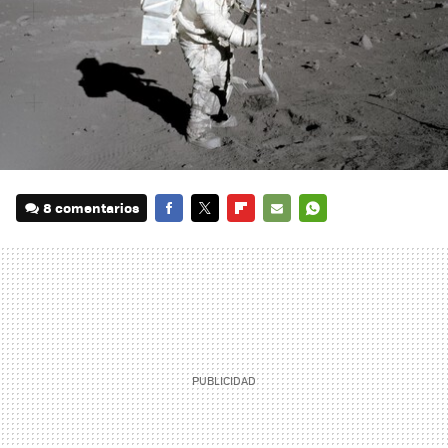
8 comentarios
FACEBOOK
TWITTER
FLIPBOARD
E-
WHATSAPP
MAIL