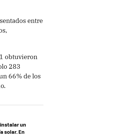
esentados entre
os,
21 obtuvieron
olo 283
 un 66% de los
o.
instalar un
a solar. En