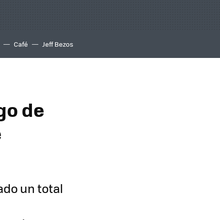
Café
Jeff Bezos
go de
e
ado un total