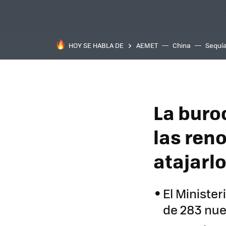
HOY SE HABLA DE
AEMET
China
Sequí
La buro
las ren
atajarl
El Minister
de 283 nue