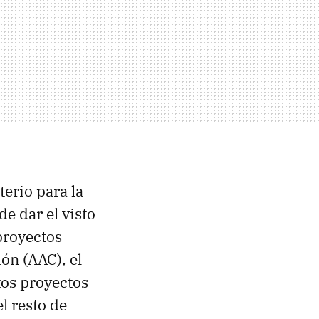
sterio para la
e dar el visto
proyectos
ón (AAC), el
tos proyectos
l resto de