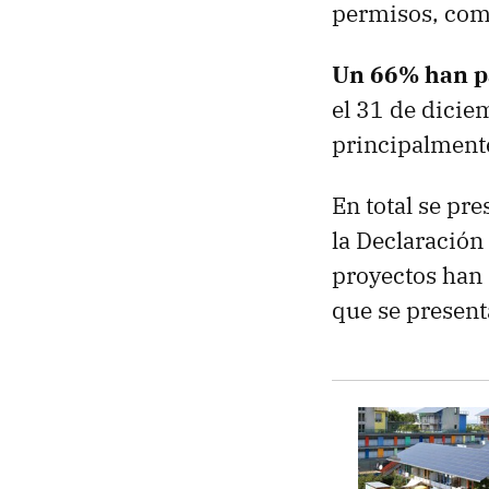
permisos, como
Un 66% han pa
el 31 de dicie
principalment
En total se pr
la Declaración
proyectos han 
que se present