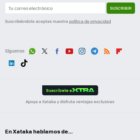
SUSCRIBIR
Suscribiéndote aceptas nuestra
política de privacidad
Síguenos
Wh
Twit
Fac
You
Inst
Tele
RSS
Flip
ats
ter
ebo
tub
agr
gra
boa
Link
Tikt
App
ok
e
am
m
rd
edI
ok
Suscríbete a
n
Apoya a Xataka y disfruta ventajas exclusivas
En Xataka hablamos de...