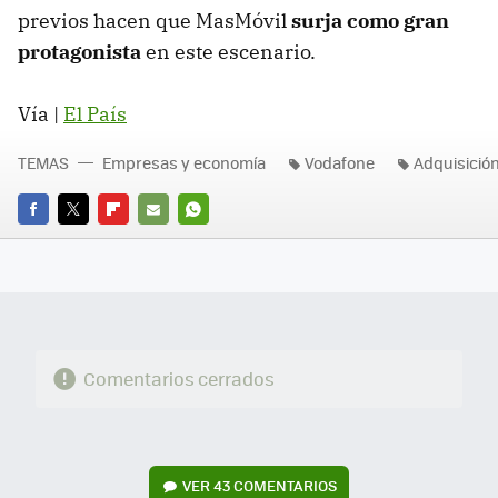
previos hacen que MasMóvil
surja como gran
protagonista
en este escenario.
Vía |
El País
TEMAS
Empresas y economía
Vodafone
Adquisició
FACEBOOK
TWITTER
FLIPBOARD
E-
WHATSAPP
MAIL
Comentarios cerrados
VER
43 COMENTARIOS