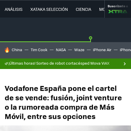
Suscríbete a
ANÁLISIS
XATAKA SELECCIÓN
CIENCIA
MOVILIDAD
HOY SE HABLA DE
China
Tim Cook
NASA
Waze
iPhone Air
iPhone
🌿¡Últimas horas! Sorteo de robot cortacésped Mova ViAX
Vodafone España pone el cartel
de se vende: fusión, joint venture
o la rumoreada compra de Más
Móvil, entre sus opciones