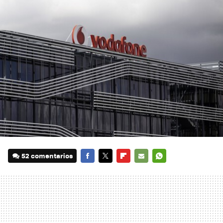
52 comentarios
FACEBOOK
TWITTER
FLIPBOARD
E-
WHATSAPP
MAIL