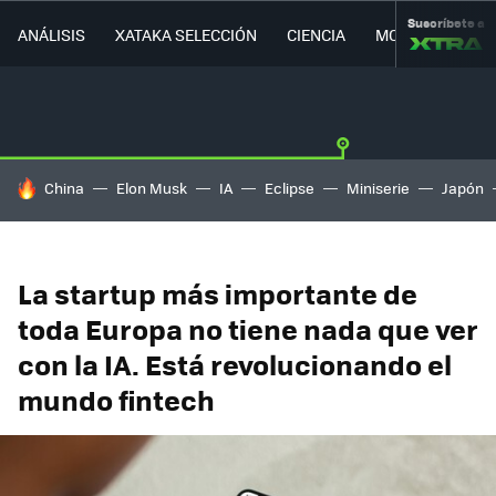
Suscríbete a
ANÁLISIS
XATAKA SELECCIÓN
CIENCIA
MOVILIDAD
HOY SE HABLA DE
China
Elon Musk
IA
Eclipse
Miniserie
Japón
La startup más importante de
toda Europa no tiene nada que ver
con la IA. Está revolucionando el
mundo fintech