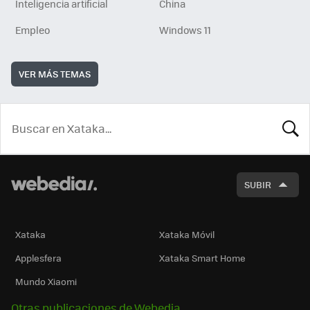
Inteligencia artificial
China
Empleo
Windows 11
VER MÁS TEMAS
BUSCA
SUBIR
Xataka
Xataka Móvil
Applesfera
Xataka Smart Home
Mundo Xiaomi
Otras publicaciones de Webedia