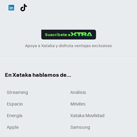
Wh
Twit
Fac
You
Inst
Tele
RSS
Flip
ats
ter
ebo
tub
agr
gra
boa
Link
Tikt
App
ok
e
am
m
rd
edI
ok
Suscríbete a
n
Apoya a Xataka y disfruta ventajas exclusivas
En Xataka hablamos de...
Streaming
Análisis
Espacio
Móviles
Energía
Xataka Movilidad
Apple
Samsung