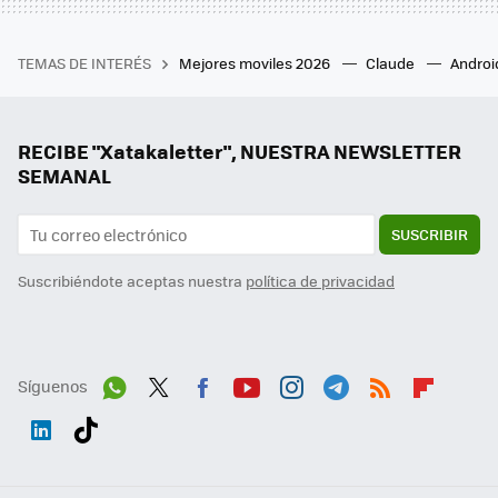
TEMAS DE INTERÉS
Mejores moviles 2026
Claude
Androi
RECIBE "Xatakaletter", NUESTRA NEWSLETTER
SEMANAL
SUSCRIBIR
Suscribiéndote aceptas nuestra
política de privacidad
Síguenos
Wh
Twit
Fac
You
Inst
Tele
RSS
Flip
ats
ter
ebo
tub
agr
gra
boa
Link
Tikt
App
ok
e
am
m
rd
edI
ok