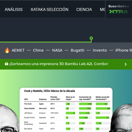
Suscríbete a
ANÁLISIS
XATAKA SELECCIÓN
CIENCIA
MOVILIDAD
HOY SE HABLA DE
AEMET
China
NASA
Bugatti
Invento
iPhone 1
🖨️ ¡Sorteamos una impresora 3D Bambu Lab A2L Combo!