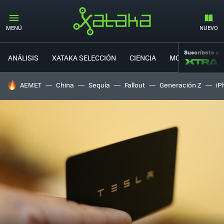
MENÚ
NUEVO
Suscríbete a
ANÁLISIS
XATAKA SELECCIÓN
CIENCIA
MOVILIDAD
HOY SE HABLA DE
AEMET
China
Sequía
Fallout
Generación Z
iP