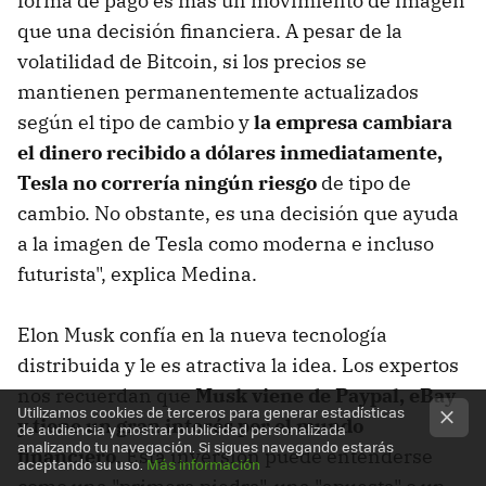
forma de pago es más un movimiento de imagen
que una decisión financiera. A pesar de la
volatilidad de Bitcoin, si los precios se
mantienen permanentemente actualizados
según el tipo de cambio y
la empresa cambiara
el dinero recibido a dólares inmediatamente,
Tesla no correría ningún riesgo
de tipo de
cambio. No obstante, es una decisión que ayuda
a la imagen de Tesla como moderna e incluso
futurista", explica Medina.
Elon Musk confía en la nueva tecnología
distribuida y le es atractiva la idea. Los expertos
nos recuerdan que
Musk viene de Paypal, eBay
Utilizamos cookies de terceros para generar estadísticas
y tiene un gran interés por el mundo
de audiencia y mostrar publicidad personalizada
analizando tu navegación. Si sigues navegando estarás
financiero
. Esta inversión puede entenderse
aceptando su uso.
Más información