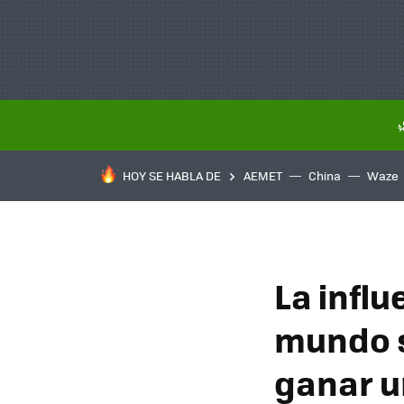
HOY SE HABLA DE
AEMET
China
Waze
La infl
mundo s
ganar u