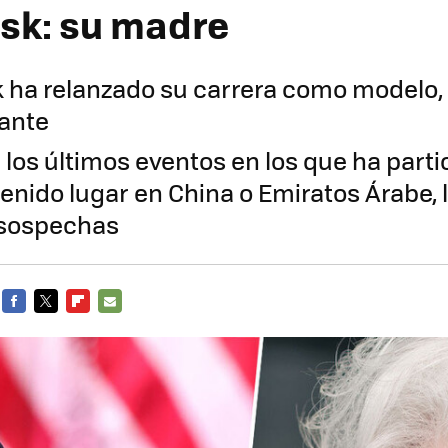
sk: su madre
ha relanzado su carrera como modelo, 
ante
los últimos eventos en los que ha part
enido lugar en China o Emiratos Árabe, l
 sospechas
FACEBOOK
TWITTER
FLIPBOARD
E-
MAIL