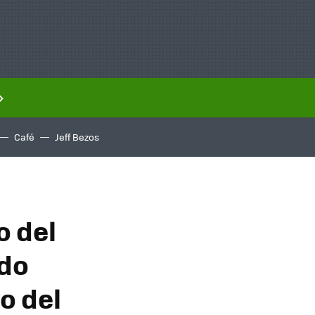
Café
Jeff Bezos
o del
ndo
o del