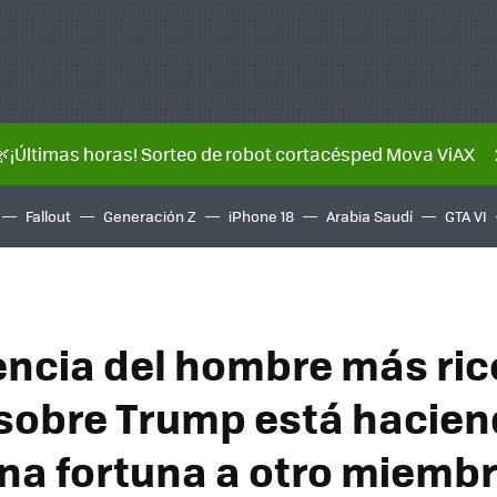
🌿¡Últimas horas! Sorteo de robot cortacésped Mova ViAX
Fallout
Generación Z
iPhone 18
Arabia Saudí
GTA VI
uencia del hombre más ric
obre Trump está hacie
na fortuna a otro miembr