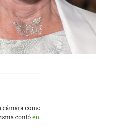
na cámara como
 misma contó
en